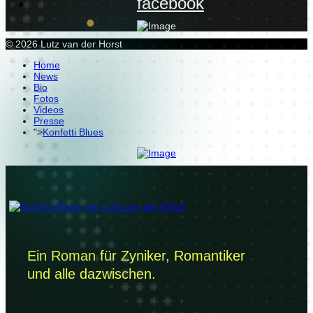
facebook
© 2026 Lutz van der Horst
Home
News
Bio
Fotos
Videos
Presse
">
Konfetti Blues
Ein Roman für Zyniker, Romantiker
und alle dazwischen.