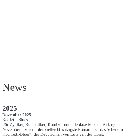
STARS IM
SPIEGEL
Mit Sonja Zietlow und Lutz van der Horst
News
2025
November 2025
Konfetti-Blues
Für Zyniker, Romantiker, Komiker und alle dazwischen – Anfang
November erscheint der vielleicht witzigste Roman über das Scheitern:
„Konfetti-Blues“, der Debütroman von Lutz van der Horst.