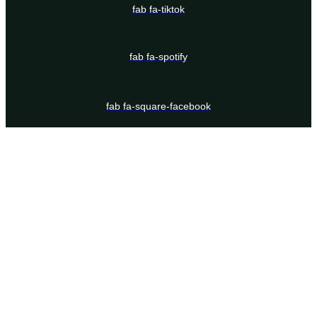
fab fa-tiktok
fab fa-spotify
fab fa-square-facebook