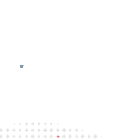
HEUTE-SHOW S
Zusammen mit Fabian Köster präsentiert Lutz 