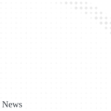
STARS IM SPIE
Mit Sonja Zietlow und Lutz van der Horst
News